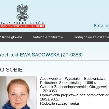
Strona główna
Katalog Architektów
Dodaj nowe zgłoszeni
architekt
EWA SADOWSKA (ZP-0353)
O SOBIE
Absolwentka Wydziału Budownictwa i
Politechniki Szczecińskiej – 1996 r.
Członek Zachodniopomorskiej Okręgowej I
– ZP-0353.
Uprawnienia projektowe bez ograniczeń od
18/Sz/2002.
Rodowita szczecinianka